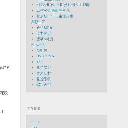
回忆AI时代-从图灵机到人工智能
工作教会我那些事儿
新加坡工作与生活指南
多彩生活
旅拍&航拍
读书笔记
运动&健身
技术相关
AI相关
UNIX/Linux
k8s
领取则
总结笔记
暂未归档
监控系统
编程语言
印花税
TAGS
本土
Linux
cpu