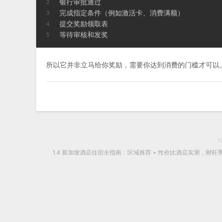
银行审批通过
2
完成指定条件（例如激活卡、消费满额）
3
提交奖励领取表
4
等待审核和发奖
5
所以它并非立马给你奖励，需要你达到消费的门槛才可以
1.4 新加坡酒店住宿全指南：区域推荐 + 性价比酒店实测，附旺