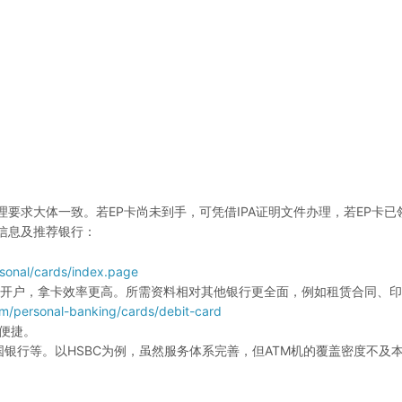
要求大体一致。若EP卡尚未到手，可凭借IPA证明文件办理，若EP卡已
信息及推荐银行：
sonal/cards/index.page
下网点开户，拿卡效率更高。所需资料相对其他银行更全面，例如租赁合同、
m/personal-banking/cards/debit-card
程便捷。
中国银行等。以HSBC为例，虽然服务体系完善，但ATM机的覆盖密度不及