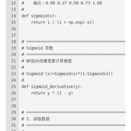
12
#    输出：0.00 0.27 0.50 0.73 1.00
13
#
14
def sigmoid(x):
15
    return 1 / (1 + np.exp(-x))
16
17
18
# ============================================
19
# Sigmoid 导数
20
# ============================================
21
# BP反向传播需要计算梯度
22
#
23
# Sigmoid'(x)=Sigmoid(x)*(1-Sigmoid(x))
24
#
25
def sigmoid_derivative(y):
26
    return y * (1 - y)
27
28
29
# ============================================
30
# 2. 训练数据
31
# ============================================