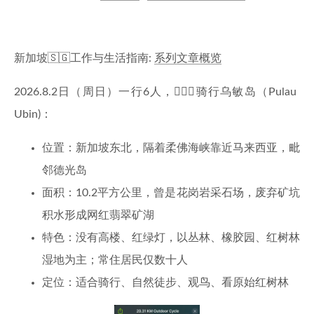
新加坡🇸🇬工作与生活指南:
系列文章概览
2026.8.2日（周日）一行6人，🚴🏻‍♂️骑行乌敏岛（Pulau
Ubin)：
位置：新加坡东北，隔着柔佛海峡靠近马来西亚，毗
邻德光岛
面积：10.2平方公里，曾是花岗岩采石场，废弃矿坑
积水形成网红翡翠矿湖
特色：没有高楼、红绿灯，以丛林、橡胶园、红树林
湿地为主；常住居民仅数十人
定位：适合骑行、自然徒步、观鸟、看原始红树林