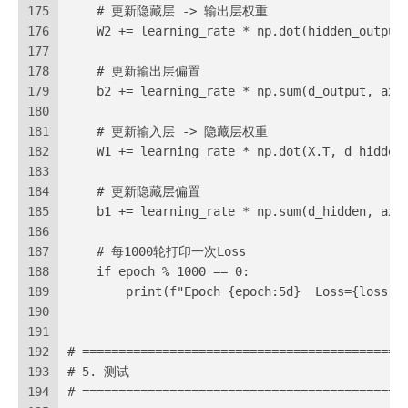
175
    # 更新隐藏层 -> 输出层权重
176
    W2 += learning_rate * np.dot(hidden_output
177
178
    # 更新输出层偏置
179
    b2 += learning_rate * np.sum(d_output, axi
180
181
    # 更新输入层 -> 隐藏层权重
182
    W1 += learning_rate * np.dot(X.T, d_hidden
183
184
    # 更新隐藏层偏置
185
    b1 += learning_rate * np.sum(d_hidden, axi
186
187
    # 每1000轮打印一次Loss
188
    if epoch % 1000 == 0:
189
        print(f"Epoch {epoch:5d}  Loss={loss:.
190
191
192
# ============================================
193
# 5. 测试
194
# ============================================