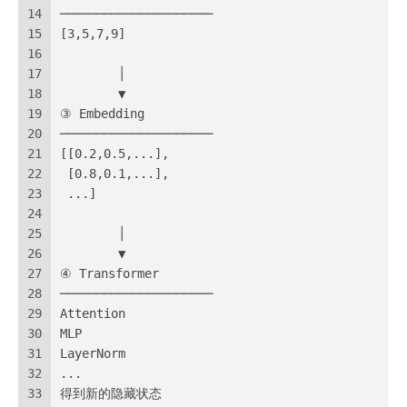
14
─────────────────────
15
[3,5,7,9]
16
17
        │
18
        ▼
19
③ Embedding
20
─────────────────────
21
[[0.2,0.5,...],
22
 [0.8,0.1,...],
23
 ...]
24
25
        │
26
        ▼
27
④ Transformer
28
─────────────────────
29
Attention
30
MLP
31
LayerNorm
32
...
33
得到新的隐藏状态