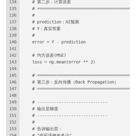
134
    # 第二步：计算误差
135
    # ========================================
136
    #
137
    # prediction：AI预测
138
    # Y：真实答案
139
    #
140
    error = Y - prediction
141
142
    # 均方误差(MSE)
143
    loss = np.mean(error ** 2)
144
145
    # ========================================
146
    # 第三步：反向传播（Back Propagation）
147
    # ========================================
148
149
    # -----------------------------
150
    # 输出层梯度
151
    # -----------------------------
152
    #
153
    # 告诉输出层：
154
    # "你应该修改多少"