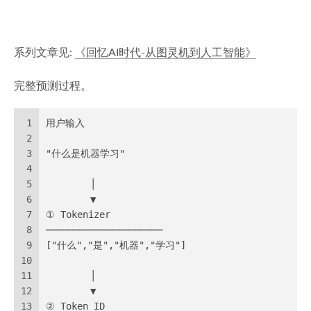
系列文章见:
《回忆AI时代-从图灵机到人工智能》
完整预测过程。
1
用户输入
2
3
"什么是机器学习"
4
5
        │
6
        ▼
7
① Tokenizer
8
─────────────────────
9
["什么","是","机器","学习"]
10
11
        │
12
        ▼
13
② Token ID