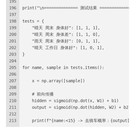
195
196
print("\n============== 测试结果 ==============
197
198
tests = {
199
    "晴天 周末 身体好": [1, 1, 1],
200
    "晴天 周末 身体差": [1, 1, 0],
201
    "雨天 周末 身体好": [0, 1, 1],
202
    "晴天 工作日 身体好": [1, 0, 1],
203
}
204
205
for name, sample in tests.items():
206
207
    x = np.array([sample])
208
209
    # 前向传播
210
    hidden = sigmoid(np.dot(x, W1) + b1)
211
    output = sigmoid(np.dot(hidden, W2) + b2)
212
213
    print(f"{name:<15} -> 去骑车概率：{output[0,