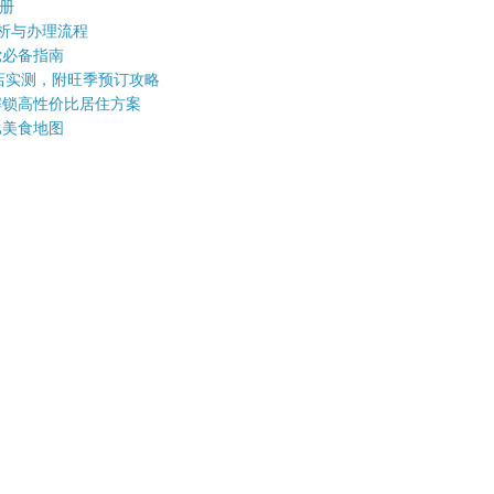
手册
型解析与办理流程
党必备指南
酒店实测，附旺季预订攻略
解锁高性价比居住方案
比美食地图