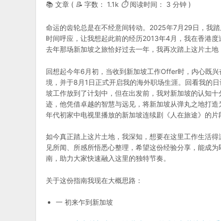
📚 文章 (
📝
字数：
1.1k
⏱
阅读时间：
3 分钟
)
命运的齿轮总是在不经意间转动。2025年7月29日，我
时间呼应，让我想起此前的经历2013年4月，我在香港
去年那场新加坡之旅恰好过去一年，我再次踏上这片土地
回想起今年6月初，当收到新加坡工作Offer时，内心既
境，并于8月1日正式开启我的海外职场生涯。​回看我的日记
坡工作放到了计划中，但在出发前，我对新加坡的认知十
迹，他凭借卓越的智慧与远见，将新加坡从弹丸之地打造
年代初家中电视里播放的新加坡连续剧《人在旅途》的片
如今真正踏上这片土地，我深知，想要在这里工作生活得
见所闻、所感所悟悉心整理，希望这份经验分享，能成为
南，助力大家快速融入这里的独特节奏。
关于这份指南我现在大概思路：
一 初来乍到新加坡