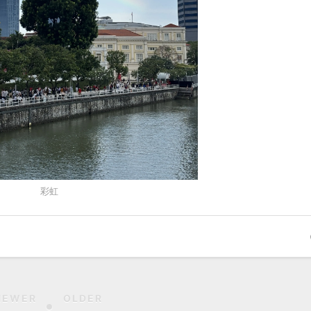
彩虹
NEWER
OLDER