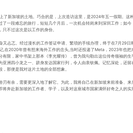
踏上了新加坡的土地。巧合的是，上次造访这里，是2024年五一假期。这
度过了一段难忘的旅行，短短几个月后，一次机会转岗来到深圳工作；如今
，只不过这次是以工作的身份。​
兴奋又忐忑。经过漫长的工作签证申请、繁琐的手续办理，终于在7月29日
,在2020年曾有想来海外工作的念头,当时还投递了Meta，2023年也把
分有限，家中书架上那本《李光耀传》，曾为我勾勒出这位传奇领袖的生
为亚洲四小龙之一、跻身发达国家行列，令人由衷钦佩。记忆深处，还留存
段，那便是我对这片土地的全部想象。​
游刃有余，需要更深入地了解它。为此，我将自己在新加坡来前准备、来
即将奔赴新加坡的工作者、学子，以及对这座城市国家满怀好奇之人的实