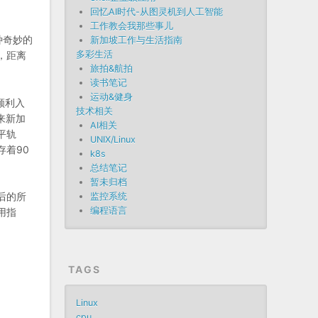
回忆AI时代-从图灵机到人工智能
工作教会我那些事儿
种奇妙的
新加坡工作与生活指南
多彩生活
，距离
旅拍&航拍
读书笔记
运动&健身
顺利入
技术相关
来新加
AI相关
平轨
UNIX/Linux
着90
k8s
总结笔记
暂未归档
后的所
监控系统
编程语言
用指
TAGS
Linux
cpu